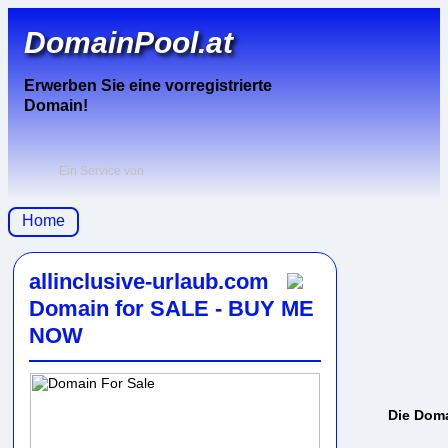
DomainPool.at
Erwerben Sie eine vorregistrierte
Domain!
Ein Service von
Home
allinclusive-urlaub.com
Domain for SALE - BUY ME
NOW
Die Dom