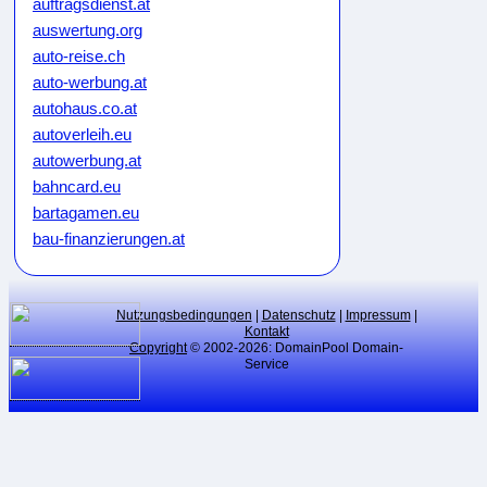
auftragsdienst.at
auswertung.org
auto-reise.ch
auto-werbung.at
autohaus.co.at
autoverleih.eu
autowerbung.at
bahncard.eu
bartagamen.eu
bau-finanzierungen.at
bauunternehmen.eu
bikeweb.de
bluecard.at
Nutzungsbedingungen
|
Datenschutz
|
Impressum
|
Kontakt
blumenkauf.at
Copyright
© 2002-2026: DomainPool Domain-
Service
blumenpflege.eu
börsenmakler.eu
botendienste.at
branchen-verzeichnis.at
cardgame.at